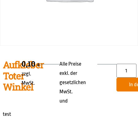
Aufkleber
0,10
Alle Preise
€
Toter
exkl. der
zzgl.
gesetzlichen
MwSt.
Winkel
In 
MwSt.
und
test